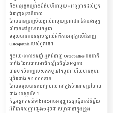
និងអនុវត្តគម្រោងដ៏ធំមហិមាមួយ ៖ អនុញ្ញាតដល់អ្នក
ជំនាញសុខាភិបាល
ដែលបានប្រាស្រ័យផ្ទាល់ជាមួយប្រជាជន ដែលរងទុក្ខ
លំបាកនៅប្រទេសកម្ពុជា
ទទួលបានការទទួលស្គាល់អំពីការអនុវត្តលើជំនាញ
Ostéopathie របស់ពួកគេ។
ក្នុងរយៈពេល១៥ឆ្នាំ អ្នកជំនាញ Ostéopathes ជនជាតិ
បារាំង ដែលជាសមាជិកស្ម័គ្រចិត្តនៃអង្គការ
បានមកបំពេញបេសកកម្មនៅកម្ពុជា ហើយមានកុមារ
ច្រើនជាង ១២.០០០នាក់
ដែលទទួលបានការព្យាបាល នៅក្នុងចំណោមប្រហែល
ជាង៤០ស្ថាប័ន ។
កិច្ចអន្តរាគមន៍ទាំងនេះអាចអនុញ្ញាតឲ្យធ្វើរោគវិនិច្ឆ័យ
អំពីរោគសញ្ញាផ្សេងៗដូចជា សម្ពាធនៅក្នុងទ្រូង