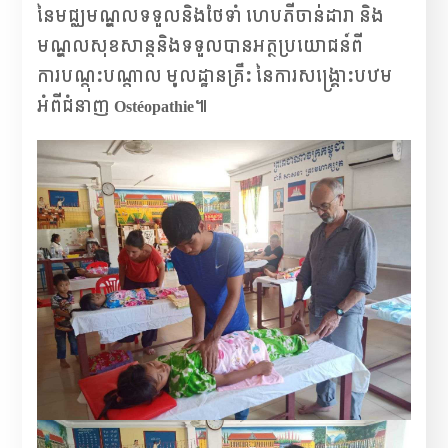
នៃមជ្ឈមណ្ឌលទទួលនិងថែទាំ ហេបភីចាន់ដារា និង
មណ្ឌលសុខសាន្តនិងទទួលបានអត្ថប្រយោជន៍ពី
ការបណ្តុះបណ្តាល មូលដ្ឋានគ្រឹះ នៃការសង្គ្រោះបឋម
អំពីជំនាញ Ostéopathie៕