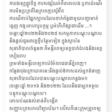
ការរងទុក្ខផ្លូវចិត្ត ការសង្ស័យអំពីរោគរបេង ឬការដំណើរ
ការមិនប្រក្រតីនៃក្រពេញតេរ៉ូអ៊ីត
ការឈឺចាប់ផ្នែកក្បាលដែលពាក់ព័ន្ធជាមួយបញ្ហាមាត់
ធ្មេញ កង្វះអាហារូបត្ថម្ភ ឬអំពើហិង្សាជាដើម …។
ចន្លោះឆ្នាំ២០២២និង២០២៥ សកម្មភាពបណ្តុះបណ្តាល
នឹងផ្តល់ជូន៣វគ្គថ្មីបន្ថែមទៀត ក្នុងស្ថាប័ន
សុខាភិបាលចំនួន៣ គឺមន្ទីរពេទ្យខេត្តបាត់ដំបងនិងខេត្ត
សៀមរាប
ព្រមទាំងមន្ទីរពេទ្យកាល់ម៉ែតរាជធានីភ្នំពេញ។
កន្លែងចុងក្រោយគេនេះនឹងផ្តល់ឱកាសដល់អ្នកជំនាញ
សុខាភិបាលដែលបានបណ្តុះបណ្តាលកន្លងមក
(ចន្លោះឆ្នាំ ២០១៦ និង២០២២) ដែលនឹងជាអ្នកទទួល
បន្ទុកបណ្ដុះបណ្ដាល។
គោលបំណងសំខាន់គឺបង្កើត
សញ្ញាបត្រសកលវិទ្យាល័យ។ លើសពីនេះក្រុមគ្រូពេទ្យ