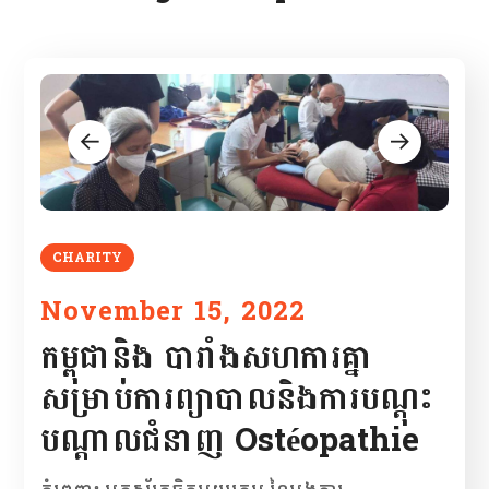
CHARITY
November 15, 2022
កម្ពុជានិង បារាំងសហការគ្នា
សម្រាប់ការព្យាបាលនិងការបណ្តុះ
បណ្តាលជំនាញ Ostéopathie