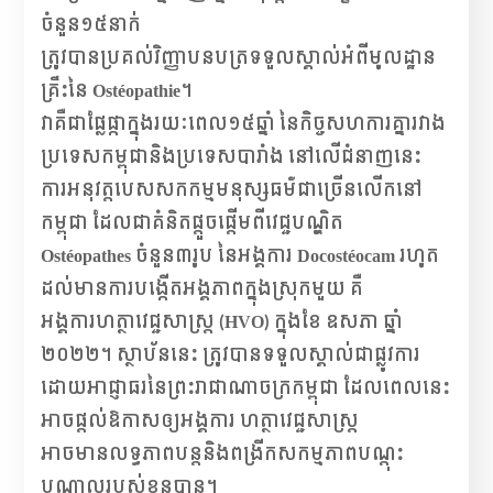
ចំនួន១៥នាក់
ត្រូវបានប្រគល់វិញ្ញាបនបត្រទទួលស្គាល់អំពីមូលដ្ឋាន
គ្រឹះនៃ Ostéopathie។
វាគឺជាផ្លែផ្កាក្នុងរយៈពេល១៥ឆ្នាំ នៃកិច្ចសហការគ្នារវាង
ប្រទេសកម្ពុជានិងប្រទេសបារាំង នៅលើជំនាញនេះ
ការអនុវត្តបេសសកកម្មមនុស្សធម៌ជាច្រើនលើកនៅ
កម្ពុជា ដែលជាគំនិតផ្តួចផ្តើមពីវេជ្ជបណ្ឌិត
Ostéopathes ចំនួន៣រូប នៃអង្គការ Docostéocam រហូត
ដល់មានការបង្កើតអង្គភាពក្នុងស្រុកមួយ គឺ
អង្គការហត្ថាវេជ្ជសាស្ត្រ (HVO) ក្នុងខែ ឧសភា ឆ្នាំ
២០២២។ ស្ថាប័ននេះ ត្រូវបានទទួលស្គាល់ជាផ្លូវការ
ដោយអាជ្ញាធរនៃព្រះរាជាណាចក្រកម្ពុជា ដែលពេលនេះ
អាចផ្ដល់ឱកាសឲ្យអង្គការ ហត្ថាវេជ្ជសាស្ត្រ​​
អាចមានលទ្ធភាពបន្តនិងពង្រីកសកម្មភាពបណ្តុះ
បណ្តាលរបស់ខ្លួនបាន។