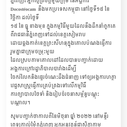
ភ្នំពេញ៖ អ្នកស្ម័គ្រចិត្តមួយក្រុម នៃអង្គការ
Docostéocam
នឹងមកប្រទេសកម្ពុជា នៅថ្ងៃទី១៥ ខែ
វិច្ឆិកា ដល់ថ្ងៃទី
១៥ ខែ ធ្នូ ខាងមុខ ក្នុងកម្មវិធីមួយដែលនឹងដឹកនាំពួកគេ
ពីរាជធានីភ្នំពេញទៅដល់ខេត្តសៀមរាប
ដោយឆ្លងកាត់ខេត្តព្រះសីហនុ​ក្នុងគោលបំណងធ្វើការ
រួមគ្នាជាក្រុមចម្រុះមួយ
ដែលស្របតាមគោលដៅដែលបានបញ្ជាក់ដោយ
អង្គការក្រៅរដ្ឋាភិបាលបារាំងដើម្បី
ចែករំលែកនិងផ្ទេរចំណេះដឹងជំនាញ ទៅឲ្យអង្គការហត្ថា
វេជ្ជសាស្ត្រធ្វើការគ្រប់គ្រងទៅលើកម្មវិធី
ការព្យាបាលថែទាំ និងរៀបចំរចនាសម្ព័ន្ធបណ្តុះ
បណ្តាល។
សូមបញ្ជាក់ថាកាលពីខែមិថុនា ឆ្នាំ ២០២២ នៅមន្ទីរ
ពេទ្យកាល់ម៉ែតភ្នំពេញ អ្នកអនុវត្តន៍ជាសិក្ខាកាម