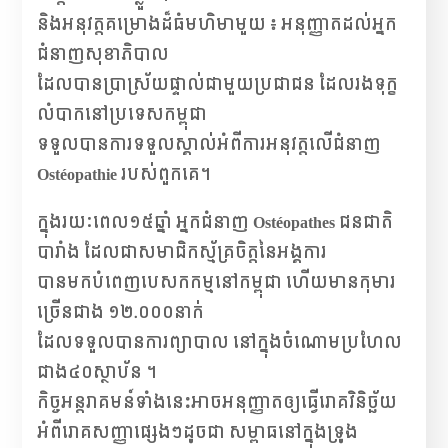
និងអនុវត្តគម្រោងដ៏ធំមហិមាមួយ ៖ អនុញ្ញាតដល់អ្នក
ជំនាញសុខាភិបាល
ដែលបានប្រាស្រ័យផ្ទាល់ជាមួយប្រជាជន ដែលរងទុក្ខ
លំបាកនៅប្រទេសកម្ពុជា
ទទួលបានការទទួលស្គាល់អំពីការអនុវត្តលើជំនាញ
Ostéopathie របស់ពួកគេ។
ក្នុងរយៈពេល១៥ឆ្នាំ អ្នកជំនាញ Ostéopathes ជនជាតិ
បារាំង ដែលជាសមាជិកស្ម័គ្រចិត្តនៃអង្គការ
បានមកបំពេញបេសកកម្មនៅកម្ពុជា ហើយមានកុមារ
ច្រើនជាង ១២.០០០នាក់
ដែលទទួលបានការព្យាបាល នៅក្នុងចំណោមប្រហែល
ជាង៤០ស្ថាប័ន ។
កិច្ចអន្តរាគមន៍ទាំងនេះអាចអនុញ្ញាតឲ្យធ្វើរោគវិនិច្ឆ័យ
អំពីរោគសញ្ញាផ្សេងៗដូចជា សម្ពាធនៅក្នុងទ្រូង