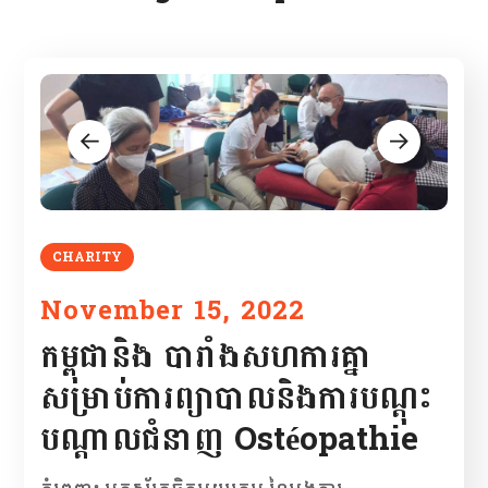
CHARITY
November 15, 2022
កម្ពុជានិង បារាំងសហការគ្នា
សម្រាប់ការព្យាបាលនិងការបណ្តុះ
បណ្តាលជំនាញ Ostéopathie