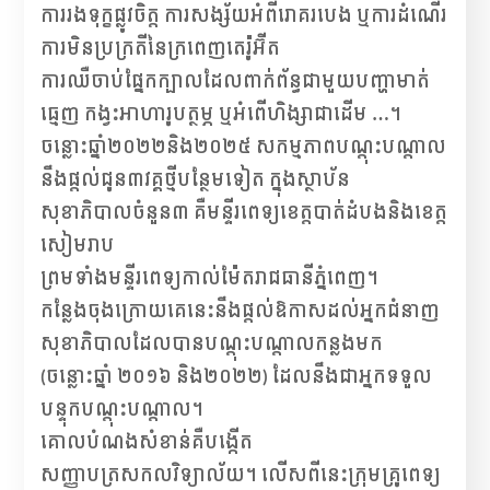
ការរងទុក្ខផ្លូវចិត្ត ការសង្ស័យអំពីរោគរបេង ឬការដំណើរ
ការមិនប្រក្រតីនៃក្រពេញតេរ៉ូអ៊ីត
ការឈឺចាប់ផ្នែកក្បាលដែលពាក់ព័ន្ធជាមួយបញ្ហាមាត់
ធ្មេញ កង្វះអាហារូបត្ថម្ភ ឬអំពើហិង្សាជាដើម …។
ចន្លោះឆ្នាំ២០២២និង២០២៥ សកម្មភាពបណ្តុះបណ្តាល
នឹងផ្តល់ជូន៣វគ្គថ្មីបន្ថែមទៀត ក្នុងស្ថាប័ន
សុខាភិបាលចំនួន៣ គឺមន្ទីរពេទ្យខេត្តបាត់ដំបងនិងខេត្ត
សៀមរាប
ព្រមទាំងមន្ទីរពេទ្យកាល់ម៉ែតរាជធានីភ្នំពេញ។
កន្លែងចុងក្រោយគេនេះនឹងផ្តល់ឱកាសដល់អ្នកជំនាញ
សុខាភិបាលដែលបានបណ្តុះបណ្តាលកន្លងមក
(ចន្លោះឆ្នាំ ២០១៦ និង២០២២) ដែលនឹងជាអ្នកទទួល
បន្ទុកបណ្ដុះបណ្ដាល។
គោលបំណងសំខាន់គឺបង្កើត
សញ្ញាបត្រសកលវិទ្យាល័យ។ លើសពីនេះក្រុមគ្រូពេទ្យ