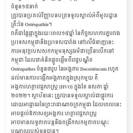
ចំនួន១៥នាក់
ត្រូវបានប្រគល់វិញ្ញាបនបត្រទទួលស្គាល់អំពីមូលដ្ឋាន
គ្រឹះនៃ Ostéopathie។
វាគឺជាផ្លែផ្កាក្នុងរយៈពេល១៥ឆ្នាំ នៃកិច្ចសហការគ្នារវាង
ប្រទេសកម្ពុជានិងប្រទេសបារាំង នៅលើជំនាញនេះ
ការអនុវត្តបេសសកកម្មមនុស្សធម៌ជាច្រើនលើកនៅ
កម្ពុជា ដែលជាគំនិតផ្តួចផ្តើមពីវេជ្ជបណ្ឌិត
Ostéopathes ចំនួន៣រូប នៃអង្គការ Docostéocam រហូត
ដល់មានការបង្កើតអង្គភាពក្នុងស្រុកមួយ គឺ
អង្គការហត្ថាវេជ្ជសាស្ត្រ (HVO) ក្នុងខែ ឧសភា ឆ្នាំ
២០២២។ ស្ថាប័ននេះ ត្រូវបានទទួលស្គាល់ជាផ្លូវការ
ដោយអាជ្ញាធរនៃព្រះរាជាណាចក្រកម្ពុជា ដែលពេលនេះ
អាចផ្ដល់ឱកាសឲ្យអង្គការ ហត្ថាវេជ្ជសាស្ត្រ​​
អាចមានលទ្ធភាពបន្តនិងពង្រីកសកម្មភាពបណ្តុះ
បណ្តាលរបស់ខ្លួនបាន។