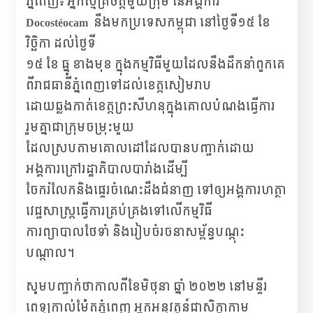
ភ្នំពេញ៖ អ្នកស្ម័គ្រចិត្តមួយក្រុម នៃអង្គការ
Docostéocam
នឹងមកប្រទេសកម្ពុជា នៅថ្ងៃទី១៥ ខែ
វិច្ឆិកា ដល់ថ្ងៃទី
១៥ ខែ ធ្នូ ខាងមុខ ក្នុងកម្មវិធីមួយដែលនឹងដឹកនាំពួកគេ
ពីរាជធានីភ្នំពេញទៅដល់ខេត្តសៀមរាប
ដោយឆ្លងកាត់ខេត្តព្រះសីហនុ​ក្នុងគោលបំណងធ្វើការ
រួមគ្នាជាក្រុមចម្រុះមួយ
ដែលស្របតាមគោលដៅដែលបានបញ្ជាក់ដោយ
អង្គការក្រៅរដ្ឋាភិបាលបារាំងដើម្បី
ចែករំលែកនិងផ្ទេរចំណេះដឹងជំនាញ ទៅឲ្យអង្គការហត្ថា
វេជ្ជសាស្ត្រធ្វើការគ្រប់គ្រងទៅលើកម្មវិធី
ការព្យាបាលថែទាំ និងរៀបចំរចនាសម្ព័ន្ធបណ្តុះ
បណ្តាល។
សូមបញ្ជាក់ថាកាលពីខែមិថុនា ឆ្នាំ ២០២២ នៅមន្ទីរ
ពេទ្យកាល់ម៉ែតភ្នំពេញ អ្នកអនុវត្តន៍ជាសិក្ខាកាម