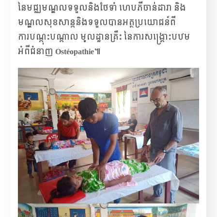
នៃមជ្ឈមណ្ឌលទទួលនិងថែទាំ ហេបភីចាន់ដារា និង
មណ្ឌលសុខសាន្តនិងទទួលបានអត្ថប្រយោជន៍ពី
ការបណ្តុះបណ្តាល មូលដ្ឋានគ្រឹះ នៃការសង្គ្រោះបឋម
អំពីជំនាញ Ostéopathie៕