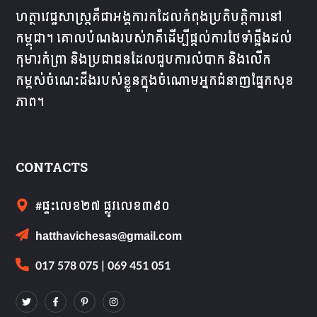
ហត្ថាវេជ្ជសាស្ត្រគឺជា​អង្គការ​ក​ដែល​កំពុង​ប្រតិបត្តិការ​នៅ​
កម្ពុជា។ គោលបំណងរបស់វាគឺដើម្បីផ្តល់ការថែទាំឆ្អឹងដល់
កុមារកំព្រា និងប្រជាជនដែលជួបការលំបាក និងលើក
កម្ពស់ចំណេះដឹងរបស់ខ្លួនក្នុងចំណោមអ្នកជំនាញផ្នែកសុខ
ភាព។
CONTACTS
#ផ្ទះលេខ២៧​ ផ្លូវលេខ៣៩០
hatthavichesas@gmail.com
017 578 075 | 069 451 051