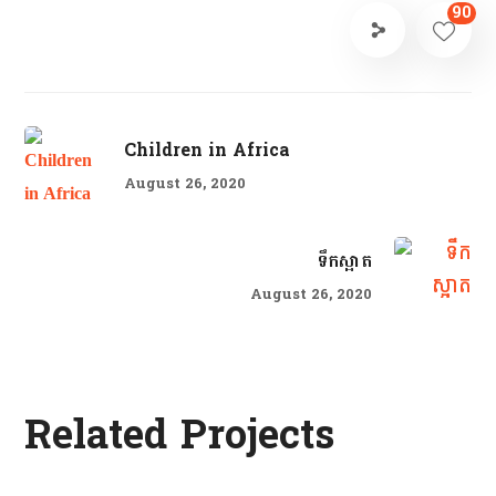
90
Children in Africa
August 26, 2020
ទឹកស្អាត
August 26, 2020
School Education
Related Projects
#EDUCATION