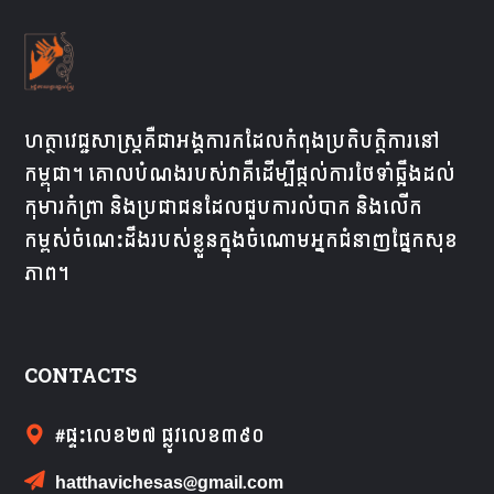
ហត្ថាវេជ្ជសាស្ត្រគឺជា​អង្គការ​ក​ដែល​កំពុង​ប្រតិបត្តិការ​នៅ​
កម្ពុជា។ គោលបំណងរបស់វាគឺដើម្បីផ្តល់ការថែទាំឆ្អឹងដល់
កុមារកំព្រា និងប្រជាជនដែលជួបការលំបាក និងលើក
កម្ពស់ចំណេះដឹងរបស់ខ្លួនក្នុងចំណោមអ្នកជំនាញផ្នែកសុខ
ភាព។
CONTACTS
#ផ្ទះលេខ២៧​ ផ្លូវលេខ៣៩០
hatthavichesas@gmail.com