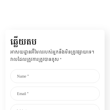
ឆ្លើយ​តប
អាសយដ្ឋាន​អ៊ីមែល​របស់​អ្នក​នឹង​មិន​ត្រូវ​ផ្សាយ​ទេ។
វាល​ដែល​ត្រូវ​ការ​ត្រូវ​បាន​គូស
*