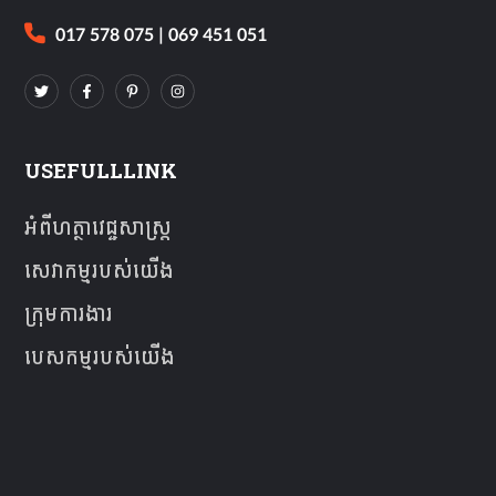
017 578 075 | 069 451 051
USEFULLLINK
អំពីហត្ថាវេជ្ជសាស្ត្រ
សេវាកម្មរបស់យើង
ក្រុមការងារ
បេសកម្មរបស់យើង