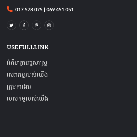
017 578 075 | 069 451 051
USEFULLLINK
អំពីហត្ថាវេជ្ជសាស្ត្រ
សេវាកម្មរបស់យើង
ក្រុមការងារ
បេសកម្មរបស់យើង