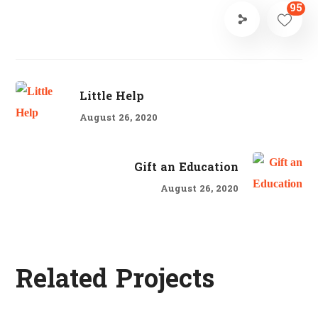
95
Little Help
August 26, 2020
Gift an Education
August 26, 2020
Dads in Africa
Related Projects
#AFRICA