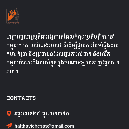
ហត្ថាវេជ្ជសាស្ត្រគឺជា​អង្គការ​ក​ដែល​កំពុង​ប្រតិបត្តិការ​នៅ​
កម្ពុជា។ គោលបំណងរបស់វាគឺដើម្បីផ្តល់ការថែទាំឆ្អឹងដល់
កុមារកំព្រា និងប្រជាជនដែលជួបការលំបាក និងលើក
កម្ពស់ចំណេះដឹងរបស់ខ្លួនក្នុងចំណោមអ្នកជំនាញផ្នែកសុខ
ភាព។
CONTACTS
#ផ្ទះលេខ២៧​ ផ្លូវលេខ៣៩០
hatthavichesas@gmail.com