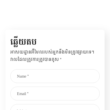
ឆ្លើយ​តប
អាសយដ្ឋាន​អ៊ីមែល​របស់​អ្នក​នឹង​មិន​ត្រូវ​ផ្សាយ​ទេ។
វាល​ដែល​ត្រូវ​ការ​ត្រូវ​បាន​គូស
*