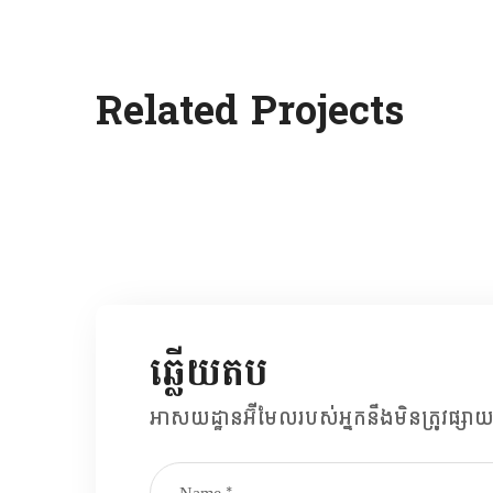
Little Help
Related Projects
#CHARITY
ឆ្លើយ​តប
អាសយដ្ឋាន​អ៊ីមែល​របស់​អ្នក​នឹង​មិន​ត្រូវ​ផ្សា