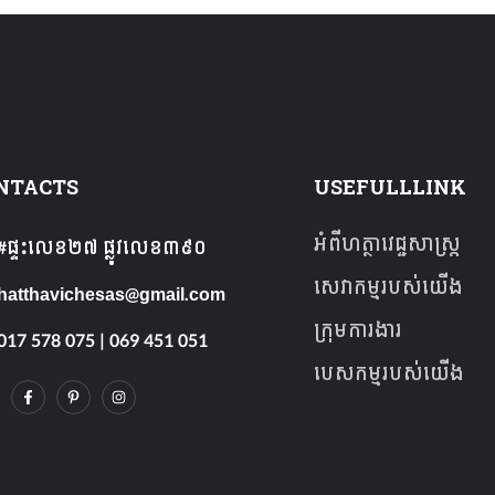
NTACTS
USEFULLLINK
អំពីហត្ថាវេជ្ជសាស្ត្រ
#ផ្ទះលេខ២៧​ ផ្លូវលេខ៣៩០
សេវាកម្មរបស់យើង
hatthavichesas@gmail.com
ក្រុមការងារ
017 578 075 | 069 451 051
បេសកម្មរបស់យើង