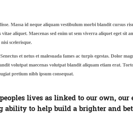
se. Massa id neque aliquam vestibulum morbi blandit cursus risu
vitae aliquet. Maecenas sed enim ut sem viverra aliquet eget sit a
isi scelerisque.
Senectus et netus et malesuada fames ac turpis egestas. Dolor mag
dit volutpat maecenas volutpat blandit aliquam etiam erat. Tortor 
feugiat pretium nibh ipsum consequat.
peoples lives as linked to our own, ou
bility to help build a brighter and bett