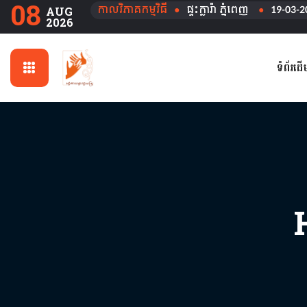
08
កាលវិភាគកម្មវិធី
●
ផ្ទះក្លារ៉ា ភ្នំពេញ
●
19-03-2
AUG
2026
ទំព័រដើ