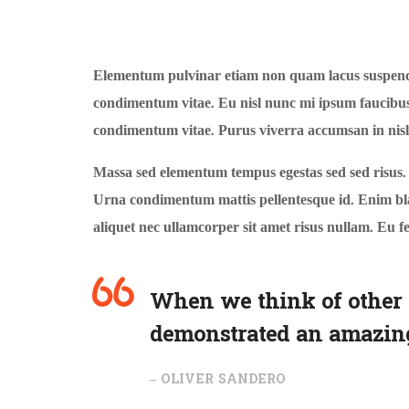
Elementum pulvinar etiam non quam lacus suspendis
condimentum vitae. Eu nisl nunc mi ipsum faucibus 
condimentum vitae. Purus viverra accumsan in nisl n
Massa sed elementum tempus egestas sed sed risus. 
Urna condimentum mattis pellentesque id. Enim blan
aliquet nec ullamcorper sit amet risus nullam. Eu 
When we think of other 
demonstrated an amazing a
– OLIVER SANDERO