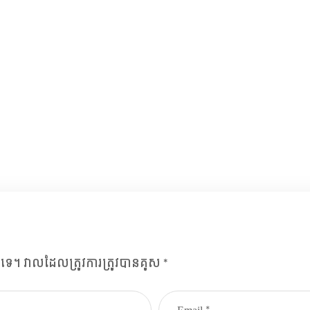
Rural Children
#CHARITY
#DONATION
យ​ទេ។
វាល​ដែល​ត្រូវ​ការ​ត្រូវ​បាន​គូស
*