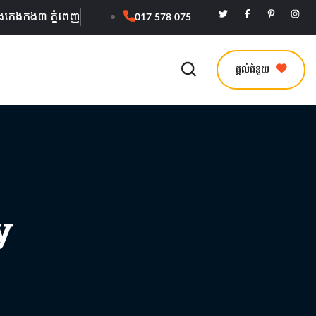
ងកេងកង៣​​ ភ្នំពេញ
017 578 075
ផ្តល់ជំនួយ
y