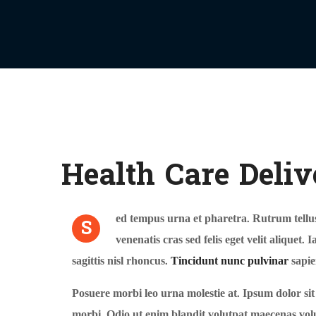
Health Care Deliv
ed tempus urna et pharetra. Rutrum tellus
S
venenatis cras sed felis eget velit aliquet.
sagittis nisl rhoncus.
Tincidunt nunc pulvinar
sapie
Posuere morbi leo urna molestie at. Ipsum dolor sit
morbi. Odio ut enim blandit volutpat maecenas volu