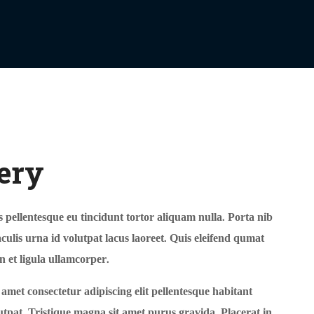
ery
 pellentesque eu tincidunt tortor aliquam nulla. Porta nib
 Iaculis urna id volutpat lacus laoreet. Quis eleifend qumat
n et ligula ullamcorper.
 amet consectetur adipiscing elit pellentesque habitant
tpat. Tristique magna sit amet purus gravida. Placerat in