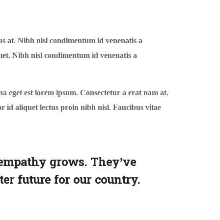
s at. Nibh nisl condimentum id venenatis a
met. Nibh nisl condimentum id venenatis a
na eget est lorem ipsum. Consectetur a erat nam at.
id aliquet lectus proin nibh nisl. Faucibus vitae
r empathy grows. They’ve
er future for our country.