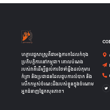
CO
ហត្ថាវេជ្ជសាស្ត្រគឺជា​អង្គការ​ក​ដែល​កំពុង​
ប្រតិបត្តិការ​នៅ​កម្ពុជា។ គោលបំណង
របស់វាគឺដើម្បីផ្តល់ការថែទាំឆ្អឹងដល់កុមារ
កំព្រា និងប្រជាជនដែលជួបការលំបាក និង
លើកកម្ពស់ចំណេះដឹងរបស់ខ្លួនក្នុងចំណោម
អ្នកជំនាញផ្នែកសុខភាព។